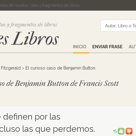
cortas de novelas, citas y fragmentos de libros
tas y fragmentos de libros
s Libros
INICIO
ENVIAR FRASE
AU
 Fitzgerald
>
El curioso caso de Benjamin Button
caso de Benjamin Button de Francis Scott
 definen por las
ncluso las que perdemos.
+5