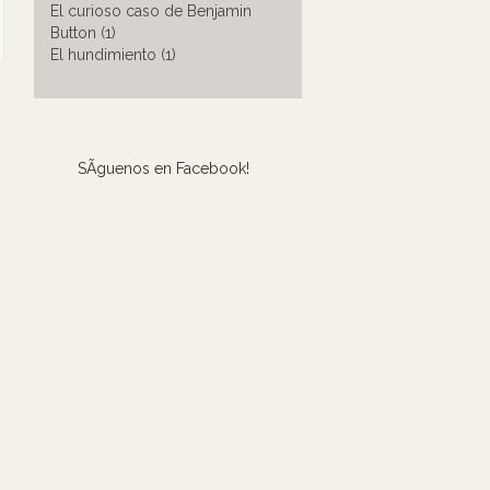
El curioso caso de Benjamin
Button (1)
El hundimiento (1)
SÃ­guenos en Facebook!