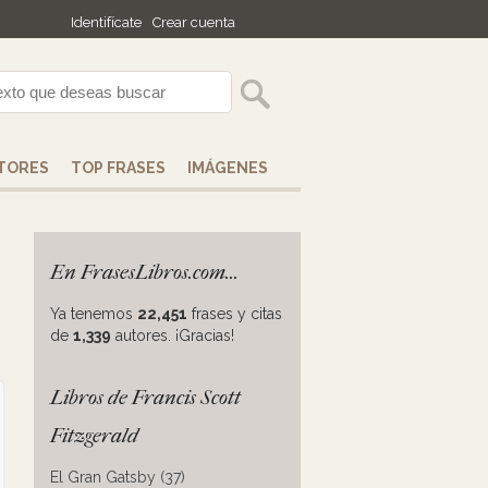
Identifícate
Crear cuenta
TORES
TOP FRASES
IMÁGENES
En FrasesLibros.com...
Ya tenemos
22,451
frases y citas
de
1,339
autores. ¡Gracias!
Libros de Francis Scott
Fitzgerald
El Gran Gatsby (37)