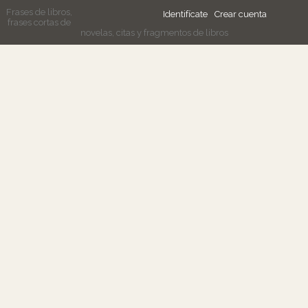
Frases de libros,
Identifícate
Crear cuenta
frases cortas de
novelas, citas y fragmentos de libros