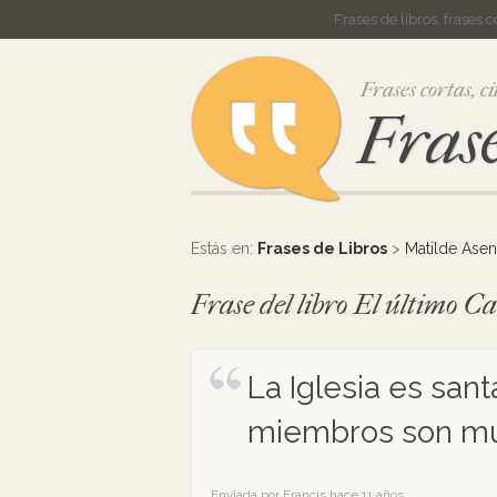
Frases de libros, frases 
Frases cortas, ci
Frase
Estás en:
Frases de Libros
>
Matilde Asen
Frase del libro El último C
La Iglesia es sant
miembros son mu
Enviada por Francis hace 11 años