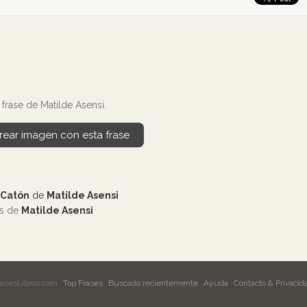
frase de Matilde Asensi.
rear imagen con esta frase
 Catón
de
Matilde Asensi
os de
Matilde Asensi
rasesLibros.com
Top Frases
Buscado recientemente
Ayuda
Contacto & Privacid