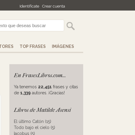
Identifícate
Crear cuenta
TORES
TOP FRASES
IMÁGENES
En FrasesLibros.com...
Ya tenemos
22,451
frases y citas
de
1,339
autores. ¡Gracias!
Libros de Matilde Asensi
El último Catón (15)
Todo bajo el cielo (5)
Iacobus (5)