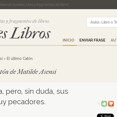
cortas de novelas, citas y fragmentos de libros
tas y fragmentos de libros
s Libros
INICIO
ENVIAR FRASE
AU
si
>
El último Catón
atón de Matilde Asensi
a, pero, sin duda, sus
y pecadores.
0