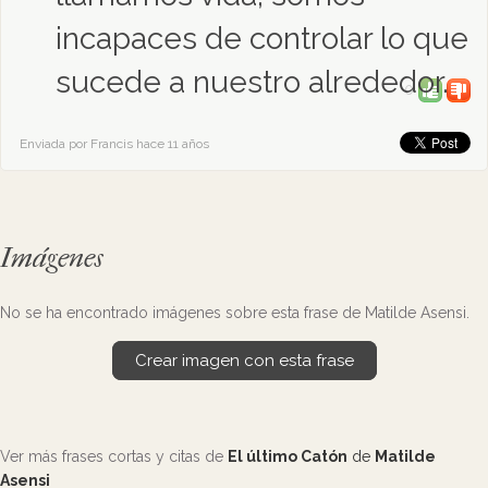
incapaces de controlar lo que
sucede a nuestro alrededor.
0
Enviada por Francis hace 11 años
Imágenes
No se ha encontrado imágenes sobre esta frase de Matilde Asensi.
Crear imagen con esta frase
Ver más frases cortas y citas de
El último Catón
de
Matilde
Asensi