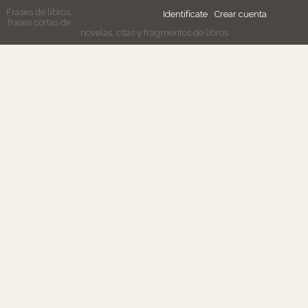
Frases de libros,
Identifícate
Crear cuenta
frases cortas de
novelas, citas y fragmentos de libros