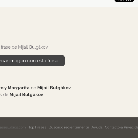
rase de Mijaíl Bulgákov.
rear imagen con esta frase
o y Margarita
de
Mijaíl Bulgákov
os de
Mijaíl Bulgákov
rasesLibros.com
Top Frases
Buscado recientemente
Ayuda
Contacto & Privacid