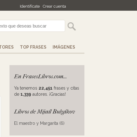
Identifícate
Crear cuenta
TORES
TOP FRASES
IMÁGENES
En FrasesLibros.com...
Ya tenemos
22,451
frases y citas
de
1,339
autores. ¡Gracias!
Libros de Mijaíl Bulgákov
El maestro y Margarita (6)