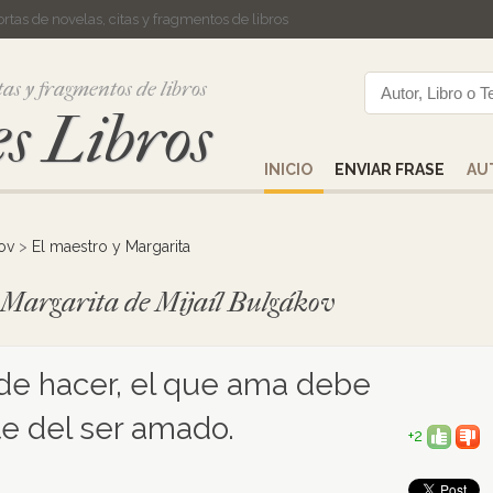
cortas de novelas, citas y fragmentos de libros
tas y fragmentos de libros
s Libros
INICIO
ENVIAR FRASE
AU
kov
>
El maestro y Margarita
y Margarita de Mijaíl Bulgákov
de hacer, el que ama debe
te del ser amado.
+2