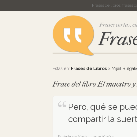
Frases de libros, frases 
Frases cortas, ci
Frase
Estás en:
Frases de Libros
>
Mijaíl Bulgá
Frase del libro El maestro 
Pero, qué se pue
compartir la suer
Enviada por Vladimir hace 10 años