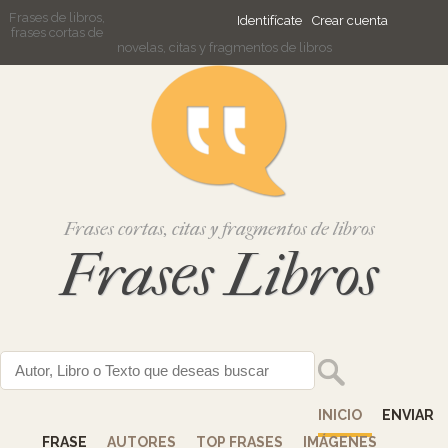
Frases de libros,
Identifícate
Crear cuenta
frases cortas de
novelas, citas y fragmentos de libros
Frases cortas, citas y fragmentos de libros
Frases Libros
INICIO
ENVIAR
FRASE
AUTORES
TOP FRASES
IMÁGENES