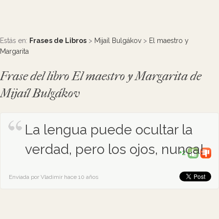
Estás en:
Frases de Libros
>
Mijaíl Bulgákov
>
El maestro y
Margarita
Frase del libro El maestro y Margarita de
Mijaíl Bulgákov
La lengua puede ocultar la
verdad, pero los ojos, nunca!
+2
Enviada por Vladimir hace 10 años