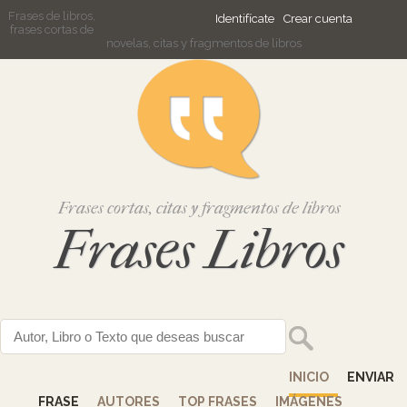
Frases de libros,
Identifícate
Crear cuenta
frases cortas de
novelas, citas y fragmentos de libros
Frases cortas, citas y fragmentos de libros
Frases Libros
INICIO
ENVIAR
FRASE
AUTORES
TOP FRASES
IMÁGENES