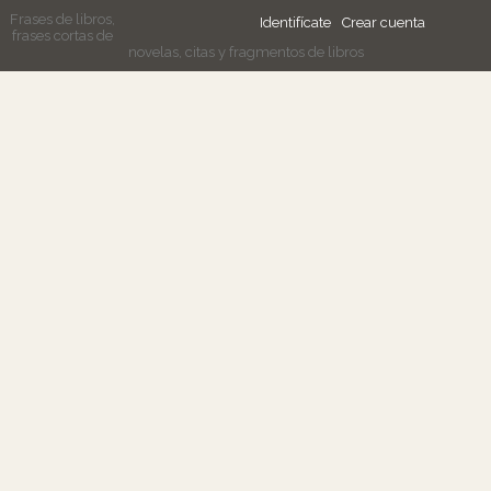
Frases de libros,
Identifícate
Crear cuenta
frases cortas de
novelas, citas y fragmentos de libros