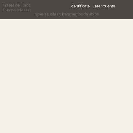
Frases de libros,
Identifícate
Crear cuenta
frases cortas de
novelas, citas y fragmentos de libros