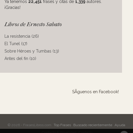
Ya tenemos
22,451
frases y citas de
1,339
autores.
¡Gracias!
Libros de Ernesto Sabato
La resistencia (26)
El Tunel (17)
Sobre Héroes y Tumbas (13)
Antes del fin (10)
SÃ­guenos en Facebook!
© 2026 - FrasesLibros.com
Top Frases
Buscado recientemente
Ayuda
Contacto & Privacidad
Contacto