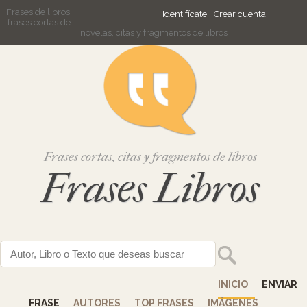
Frases de libros,
Identifícate
Crear cuenta
frases cortas de
novelas, citas y fragmentos de libros
Frases cortas, citas y fragmentos de libros
Frases Libros
INICIO
ENVIAR
FRASE
AUTORES
TOP FRASES
IMÁGENES