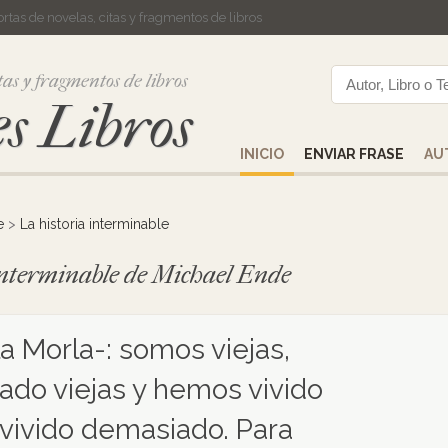
cortas de novelas, citas y fragmentos de libros
tas y fragmentos de libros
s Libros
INICIO
ENVIAR FRASE
AU
e
>
La historia interminable
 interminable de Michael Ende
la Morla-: somos viejas,
do viejas y hemos vivido
vivido demasiado. Para