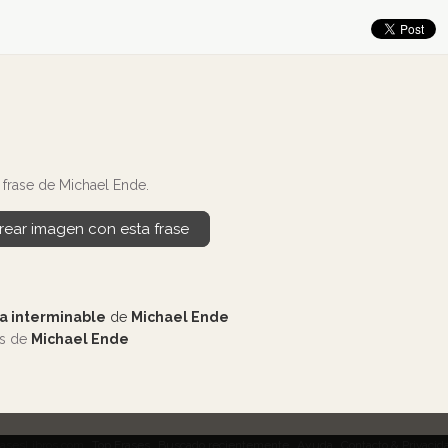
frase de Michael Ende.
rear imagen con esta frase
ia interminable
de
Michael Ende
os de
Michael Ende
rasesLibros.com
Top Frases
Buscado recientemente
Ayuda
Contacto & Privacid