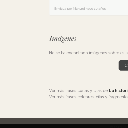
Enviada por Manuel hace 10 años
Imágenes
No se ha encontrado imágenes sobre esta 
C
Ver más frases cortas y citas de
La histor
Ver más frases célebres, citas y fragment
© 2026 - F