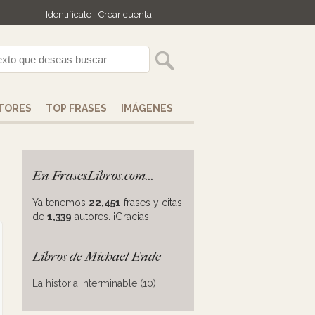
Identifícate
Crear cuenta
TORES
TOP FRASES
IMÁGENES
En FrasesLibros.com...
Ya tenemos
22,451
frases y citas
de
1,339
autores. ¡Gracias!
Libros de Michael Ende
La historia interminable (10)