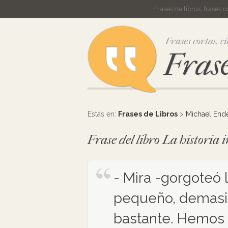
Frases de libros, frases 
Frases cortas, ci
Frase
Estás en:
Frases de Libros
>
Michael End
Frase del libro La historia
- Mira -gorgoteó 
pequeño, demasia
bastante. Hemos 