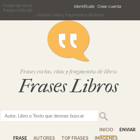
Frases de libros,
Identifícate
Crear cuenta
frases cortas de
novelas, citas y fragmentos de libros
Frases cortas, citas y fragmentos de libros
Frases Libros
INICIO
ENVIAR
FRASE
AUTORES
TOP FRASES
IMÁGENES