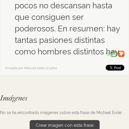
pocos no descansan hasta
que consiguen ser
poderosos. En resumen: hay
tantas pasiones distintas
como hombres distintos hay.
+3
Enviada por Manuel hace 10 años
Imágenes
No se ha encontrado imágenes sobre esta frase de Michael Ende.
Crear imagen con esta frase