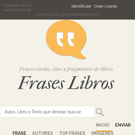
Frases de libros,
Identifícate
Crear cuenta
frases cortas de
novelas, citas y fragmentos de libros
Frases cortas, citas y fragmentos de libros
Frases Libros
INICIO
ENVIAR
FRASE
AUTORES
TOP FRASES
IMÁGENES