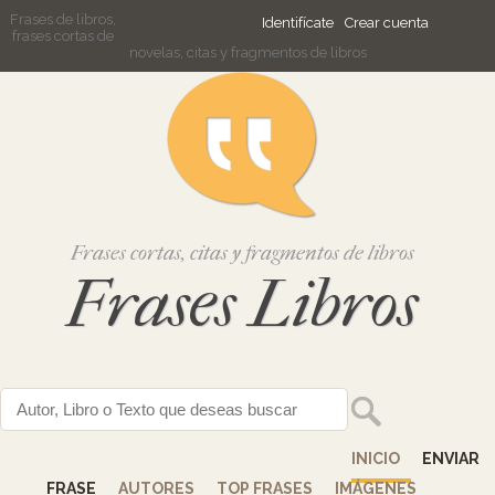
Frases de libros,
Identifícate
Crear cuenta
frases cortas de
novelas, citas y fragmentos de libros
Frases cortas, citas y fragmentos de libros
Frases Libros
INICIO
ENVIAR
FRASE
AUTORES
TOP FRASES
IMÁGENES