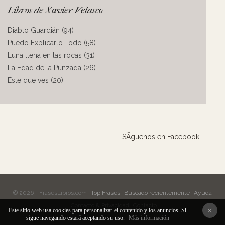
Libros de Xavier Velasco
Diablo Guardián (94)
Puedo Explicarlo Todo (58)
Luna llena en las rocas (31)
La Edad de la Punzada (26)
Éste que ves (20)
SÃ­guenos en Facebook!
© 2026 - FrasesLibros.com
Top Frases
Buscado recientemente
Ayuda
Contacto & Privacidad
Contacto
×
Este sitio web usa cookies para personalizar el contenido y los anuncios. Si
sigue navegando estará aceptando su uso.
Más información