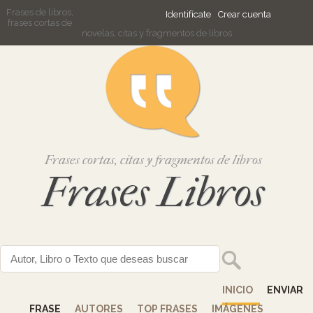
Frases de libros,
Identifícate
Crear cuenta
frases cortas de
novelas, citas y fragmentos de libros
Frases cortas, citas y fragmentos de libros
Frases Libros
INICIO
ENVIAR
FRASE
AUTORES
TOP FRASES
IMÁGENES