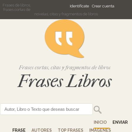
Frases de libros,
Identifícate
Crear cuenta
frases cortas de
novelas, citas y fragmentos de libros
Frases cortas, citas y fragmentos de libros
Frases Libros
INICIO
ENVIAR
FRASE
AUTORES
TOP FRASES
IMÁGENES