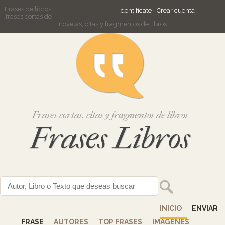
Frases de libros,
Identifícate
Crear cuenta
frases cortas de
novelas, citas y fragmentos de libros
Frases cortas, citas y fragmentos de libros
Frases Libros
INICIO
ENVIAR
FRASE
AUTORES
TOP FRASES
IMÁGENES