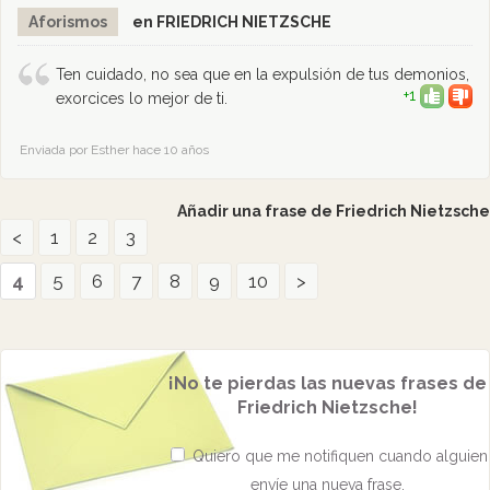
Aforismos
en FRIEDRICH NIETZSCHE
Ten cuidado, no sea que en la expulsión de tus demonios,
+1
exorcices lo mejor de ti.
Enviada por Esther hace 10 años
Añadir una frase de Friedrich Nietzsche
<
1
2
3
4
5
6
7
8
9
10
>
¡No te pierdas las nuevas frases de
Friedrich Nietzsche!
Quiero que me notifiquen cuando alguien
envíe una nueva frase,