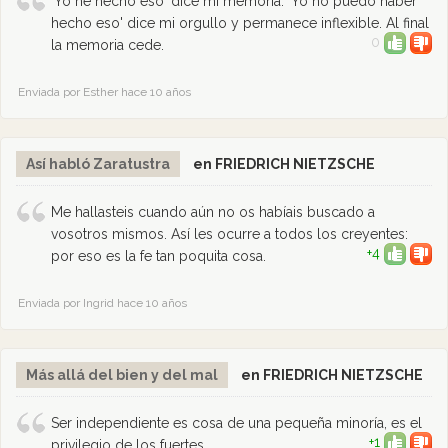
'Yo he hecho eso' dice mi memoria. 'Yo no puedo haber
hecho eso' dice mi orgullo y permanece inflexible. Al final
0
la memoria cede.
Enviada por Esther hace 10 años
Así habló Zaratustra
en FRIEDRICH NIETZSCHE
Me hallasteis cuando aún no os habíais buscado a
vosotros mismos. Así les ocurre a todos los creyentes:
+4
por eso es la fe tan poquita cosa.
Enviada por Ingrid hace 10 años
Más allá del bien y del mal
en FRIEDRICH NIETZSCHE
Ser independiente es cosa de una pequeña minoría, es el
+1
privilegio de los fuertes.