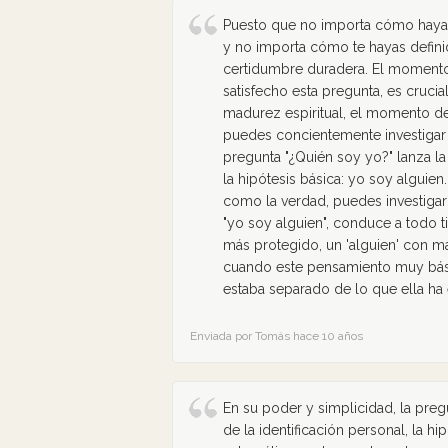
Puesto que no importa cómo hayas 
y no importa cómo te hayas definid
certidumbre duradera. El moment
satisfecho esta pregunta, es cru
madurez espiritual, el momento de 
puedes concientemente investigar 
pregunta "¿Quién soy yo?" lanza la 
la hipótesis básica: yo soy alguie
como la verdad, puedes investigar 
"yo soy alguien", conduce a todo tip
más protegido, un 'alguien' con má
cuando este pensamiento muy bási
estaba separado de lo que ella ha 
Enviada por Tomás hace 10 años
En su poder y simplicidad, la preg
de la identificación personal, la hi