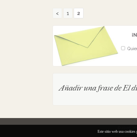
<
1
2
¡N
Quier
Añadir una frase de El di
© 2026 - F
Este sitio web usa cookies 