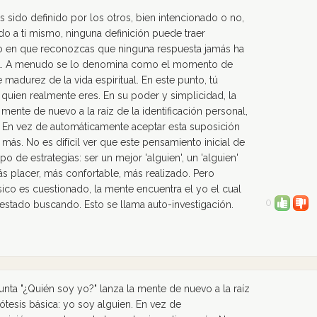
sido definido por los otros, bien intencionado o no,
o a ti mismo, ninguna definición puede traer
o en que reconozcas que ninguna respuesta jamás ha
cial. A menudo se lo denomina como el momento de
madurez de la vida espiritual. En este punto, tú
quien realmente eres. En su poder y simplicidad, la
mente de nuevo a la raíz de la identificación personal,
n. En vez de automáticamente aceptar esta suposición
más. No es difícil ver que este pensamiento inicial de
o de estrategias: ser un mejor 'alguien', un 'alguien'
s placer, más confortable, más realizado. Pero
co es cuestionado, la mente encuentra el yo el cual
0
estado buscando. Esto se llama auto-investigación.
unta "¿Quién soy yo?" lanza la mente de nuevo a la raíz
pótesis básica: yo soy alguien. En vez de