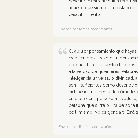
descubrimiento de quien eres realm
aquello que siempre ha estado ahí
descubrimiento.
Enviada por Tomás hace 10 años
Cualquier pensamiento que hayas
es quien eres. Es sólo un pensami
porque ella es la fuente de todos
a la verdad de quién eres. Palabras
inteligencia universal o divinidad,
son insuficientes como descripció
Independientemente de cómo te id
un padre, una persona más adulta,
persona que sufre o una persona i
de ti mismo. No es ajena a ti. Está
Enviada por Tomás hace 10 años