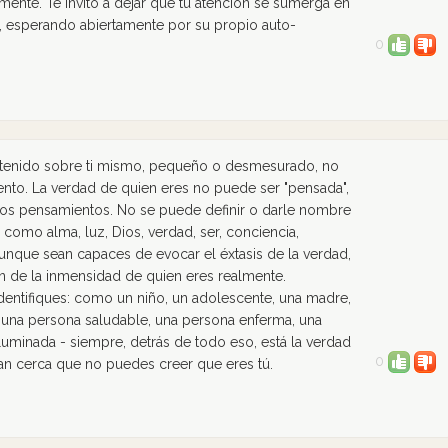
ente. Te invito a dejar que tu atención se sumerga en
, esperando abiertamente por su propio auto-
0
 tenido sobre ti mismo, pequeño o desmesurado, no
ento. La verdad de quien eres no puede ser "pensada",
 los pensamientos. No se puede definir o darle nombre
 como alma, luz, Dios, verdad, ser, conciencia,
 aunque sean capaces de evocar el éxtasis de la verdad,
n de la inmensidad de quien eres realmente.
entifiques: como un niño, un adolescente, una madre,
 una persona saludable, una persona enferma, una
luminada - siempre, detrás de todo eso, está la verdad
0
 tan cerca que no puedes creer que eres tú.