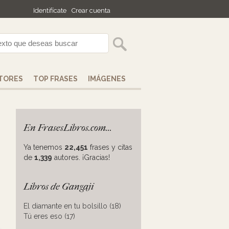
Identifícate
Crear cuenta
TORES
TOP FRASES
IMÁGENES
En FrasesLibros.com...
Ya tenemos
22,451
frases y citas
de
1,339
autores. ¡Gracias!
Libros de Gangaji
El diamante en tu bolsillo (18)
Tú eres eso (17)