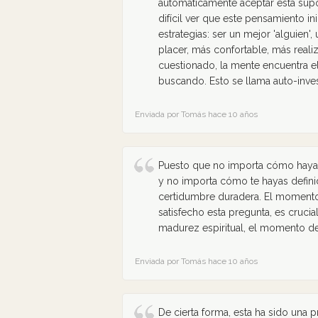
automáticamente aceptar esta supo
difícil ver que este pensamiento in
estrategias: ser un mejor 'alguien'
placer, más confortable, más real
cuestionado, la mente encuentra el
buscando. Esto se llama auto-inves
Enviada por Tomás hace 10 años
Puesto que no importa cómo hayas 
y no importa cómo te hayas definid
certidumbre duradera. El moment
satisfecho esta pregunta, es cru
madurez espiritual, el momento de 
Enviada por Tomás hace 10 años
De cierta forma, esta ha sido una p