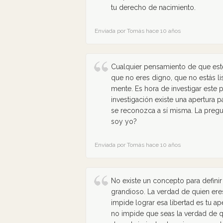
tu derecho de nacimiento.
Enviada por Tomás hace 10 años
Cualquier pensamiento de que este
que no eres digno, que no estás li
mente. Es hora de investigar este 
investigación existe una apertura p
se reconozca a sí misma. La preg
soy yo?
Enviada por Tomás hace 10 años
No existe un concepto para definir 
grandioso. La verdad de quien eres,
impide lograr esa libertad es tu a
no impide que seas la verdad de qu