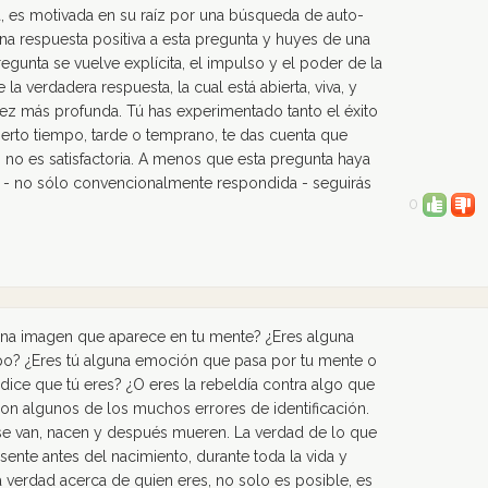
va, es motivada en su raíz por una búsqueda de auto-
na respuesta positiva a esta pregunta y huyes de una
egunta se vuelve explícita, el impulso y el poder de la
la verdadera respuesta, la cual está abierta, viva, y
ez más profunda. Tú has experimentado tanto el éxito
erto tiempo, tarde o temprano, te das cuenta que
, no es satisfactoria. A menos que esta pregunta haya
, - no sólo convencionalmente respondida - seguirás
0
una imagen que aparece en tu mente? ¿Eres alguna
po? ¿Eres tú alguna emoción que pasa por tu mente o
dice que tú eres? ¿O eres la rebeldía contra algo que
son algunos de los muchos errores de identificación.
 se van, nacen y después mueren. La verdad de lo que
resente antes del nacimiento, durante toda la vida y
 verdad acerca de quien eres, no solo es posible, es