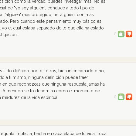
sición como la verdad, puedes investigar más. No es
icial de "yo soy alguien", conduce a todo tipo de
, un 'alguien' más protegido, un 'alguien' con más
izado. Pero cuando este pensamiento muy básico es
 yo el cual estaba separado de lo que ella ha estado
0
tigación.
sido definido por los otros, bien intencionado o no,
o a ti mismo, ninguna definición puede traer
o en que reconozcas que ninguna respuesta jamás ha
cial. A menudo se lo denomina como el momento de
0
madurez de la vida espiritual.
regunta implícita, hecha en cada etapa de tu vida. Toda