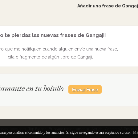
Añadir una frase de Gangaj
o te pierdas las nuevas frases de Gangaji!
o que me notifiquen cuando alguien envíe una nueva frase,
cita o fragmento de algún libro de Gangaji.
amante en tu bolsillo
rasesLibros.com
Top Frases
Buscado recientemente
Ayuda
Contacto & Privacid
para personalizar el contenido y los anuncios. Si sigue navegando estará aceptando su uso.
Más