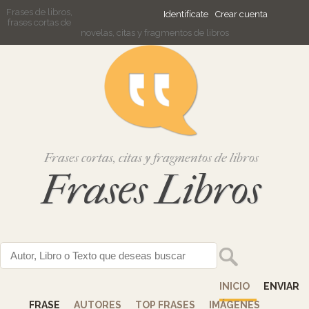
Frases de libros,
Identifícate
Crear cuenta
frases cortas de
novelas, citas y fragmentos de libros
Frases cortas, citas y fragmentos de libros
Frases Libros
INICIO
ENVIAR
FRASE
AUTORES
TOP FRASES
IMÁGENES