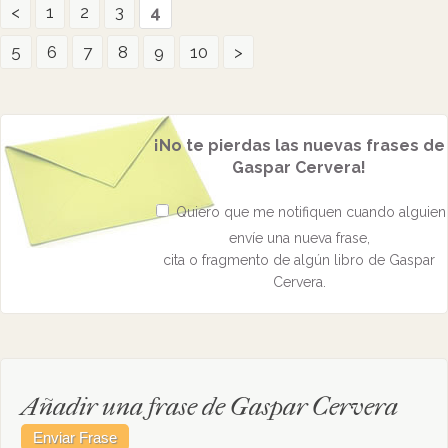
<
1
2
3
4
5
6
7
8
9
10
>
¡No te pierdas las nuevas frases de
Gaspar Cervera!
Quiero que me notifiquen cuando alguien
envíe una nueva frase,
cita o fragmento de algún libro de Gaspar
Cervera.
Añadir una frase de Gaspar Cervera