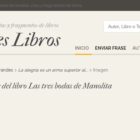
cortas de novelas, citas y fragmentos de libros
tas y fragmentos de libros
s Libros
INICIO
ENVIAR FRASE
AU
randes
>
La alegría es un arma superior al...
> Imagen
 del libro Las tres bodas de Manolita