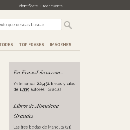
Identifícate
Crear cuenta
TORES
TOP FRASES
IMÁGENES
En FrasesLibros.com...
Ya tenemos
22,451
frases y citas
de
1,339
autores. ¡Gracias!
Libros de Almudena
Grandes
Las tres bodas de Manolita (21)