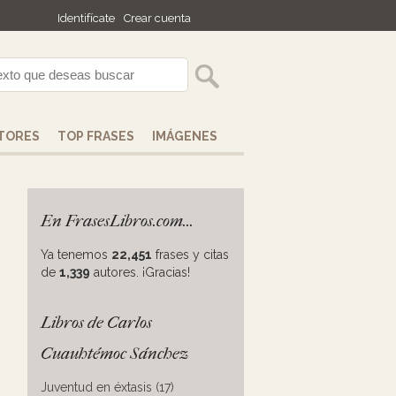
Identifícate
Crear cuenta
TORES
TOP FRASES
IMÁGENES
En FrasesLibros.com...
Ya tenemos
22,451
frases y citas
de
1,339
autores. ¡Gracias!
Libros de Carlos
Cuauhtémoc Sánchez
Juventud en éxtasis (17)