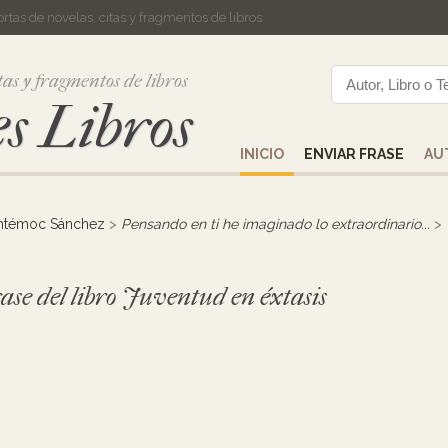
cortas de novelas, citas y fragmentos de libros
tas y fragmentos de libros
s Libros
INICIO
ENVIAR FRASE
AU
htémoc Sánchez
>
Pensando en ti he imaginado lo extraordinario...
>
ase del libro Juventud en éxtasis