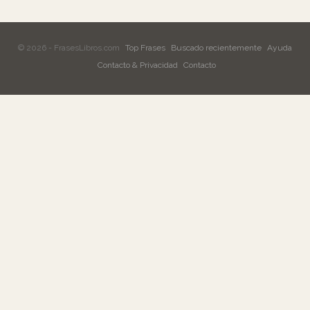
© 2026 - FrasesLibros.com
Top Frases
Buscado recientemente
Ayuda
Contacto & Privacidad
Contacto