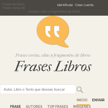
Frases de libros,
Identifícate
Crear cuenta
frases cortas de
novelas, citas y fragmentos de libros
Frases cortas, citas y fragmentos de libros
Frases Libros
INICIO
ENVIAR
FRASE
AUTORES
TOP FRASES
IMÁGENES