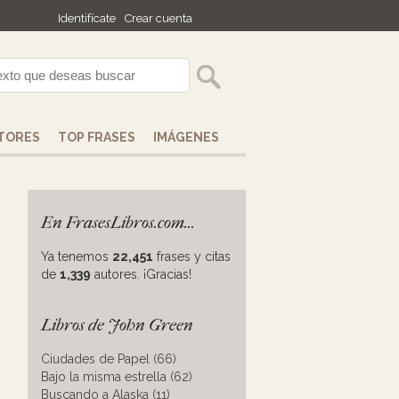
Identifícate
Crear cuenta
TORES
TOP FRASES
IMÁGENES
En FrasesLibros.com...
Ya tenemos
22,451
frases y citas
de
1,339
autores. ¡Gracias!
Libros de John Green
Ciudades de Papel (66)
Bajo la misma estrella (62)
Buscando a Alaska (11)