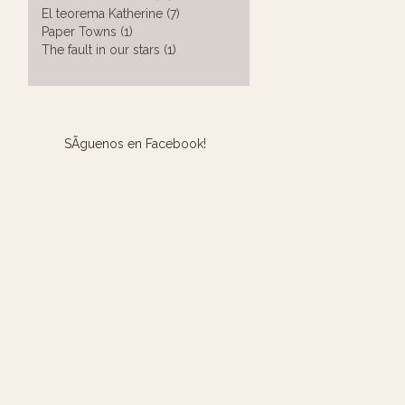
El teorema Katherine (7)
Paper Towns (1)
The fault in our stars (1)
SÃ­guenos en Facebook!