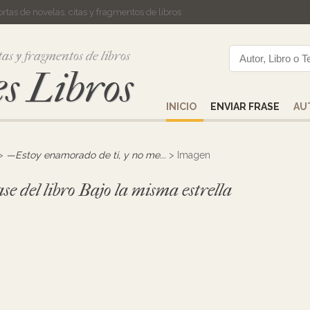
cortas de novelas, citas y fragmentos de libros
tas y fragmentos de libros
s Libros
INICIO
ENVIAR FRASE
AU
>
—Estoy enamorado de ti, y no me...
> Imagen
se del libro Bajo la misma estrella