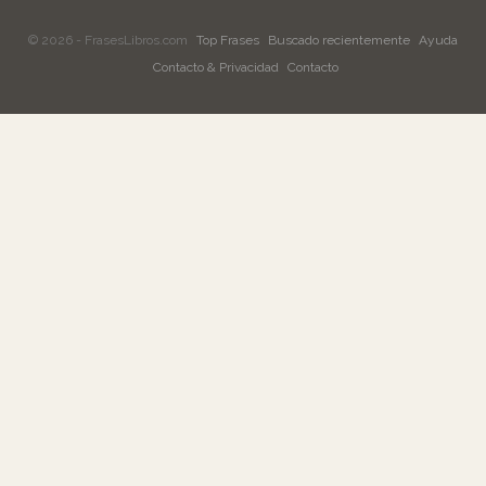
© 2026 - FrasesLibros.com
Top Frases
Buscado recientemente
Ayuda
Contacto & Privacidad
Contacto