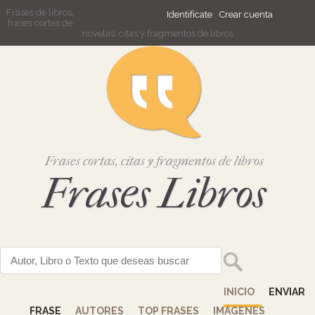
Frases de libros,
Identifícate
Crear cuenta
frases cortas de
novelas, citas y fragmentos de libros
Frases cortas, citas y fragmentos de libros
Frases Libros
INICIO
ENVIAR
FRASE
AUTORES
TOP FRASES
IMÁGENES