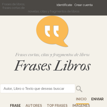
Frases de libros,
Identifícate
Crear cuenta
frases cortas de
novelas, citas y fragmentos de libros
Frases cortas, citas y fragmentos de libros
Frases Libros
INICIO
ENVIAR
FRASE
AUTORES
TOP FRASES
IMÁGENES