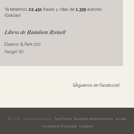
Ya tenemos
22,451
frases y citas de
1,339
autores.
¡Gracias!
Libros de Rainbow Rowell
Eleanor & Park (10)
Fangirl (6)
SÃ­guenos en Facebook!
© 2026 - FrasesLibros.com
Top Frases
Buscado recientemente
Ayuda
Contacto & Privacidad
Contacto