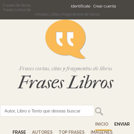
Frases de libros,
Identifícate
Crear cuenta
frases cortas de
novelas, citas y fragmentos de libros
Frases cortas, citas y fragmentos de libros
Frases Libros
INICIO
ENVIAR
FRASE
AUTORES
TOP FRASES
IMÁGENES