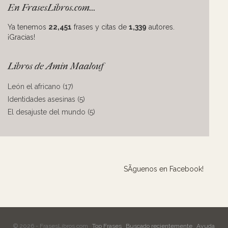
En FrasesLibros.com...
Ya tenemos
22,451
frases y citas de
1,339
autores.
¡Gracias!
Libros de Amin Maalouf
León el africano (17)
Identidades asesinas (5)
El desajuste del mundo (5)
SÃ­guenos en Facebook!
© 2026 - FrasesLibros.com
Top Frases
Buscado recientemente
Ayuda