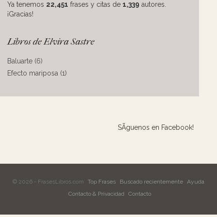
Ya tenemos
22,451
frases y citas de
1,339
autores.
¡Gracias!
Libros de Elvira Sastre
Baluarte (6)
Efecto mariposa (1)
SÃ­guenos en Facebook!
© 2026 - FrasesLibros.com
Top Frases
Buscado recientemente
Ayuda
Contacto & Privacidad
Contacto