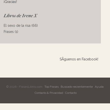
¡Gracias!
Libros de Irene X
El sexo de la risa (66)
Frases (1)
SÃ­guenos en Facebook!
© 2026 - FrasesLibros.com
Top Frases
Buscado recientemente
Ayuda
Contacto & Privacidad
Contacto