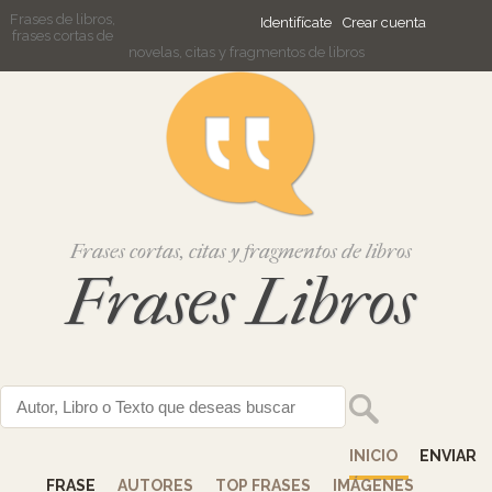
Frases de libros,
Identifícate
Crear cuenta
frases cortas de
novelas, citas y fragmentos de libros
Frases cortas, citas y fragmentos de libros
Frases Libros
INICIO
ENVIAR
FRASE
AUTORES
TOP FRASES
IMÁGENES