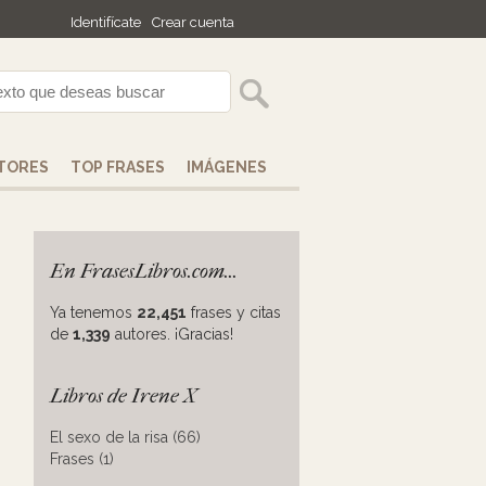
Identifícate
Crear cuenta
TORES
TOP FRASES
IMÁGENES
En FrasesLibros.com...
Ya tenemos
22,451
frases y citas
de
1,339
autores. ¡Gracias!
Libros de Irene X
El sexo de la risa (66)
Frases (1)