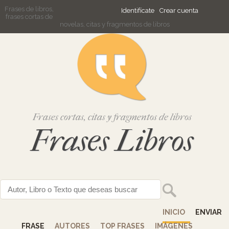
Frases de libros,
Identifícate
Crear cuenta
frases cortas de
novelas, citas y fragmentos de libros
Frases cortas, citas y fragmentos de libros
Frases Libros
INICIO
ENVIAR
FRASE
AUTORES
TOP FRASES
IMÁGENES