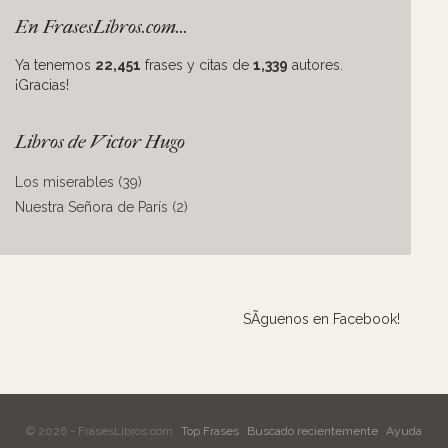
En FrasesLibros.com...
Ya tenemos
22,451
frases y citas de
1,339
autores.
¡Gracias!
Libros de Victor Hugo
Los miserables (39)
Nuestra Señora de París (2)
SÃ­guenos en Facebook!
© 2026 - FrasesLibros.com
Top Frases
Buscado recientemente
Ayuda