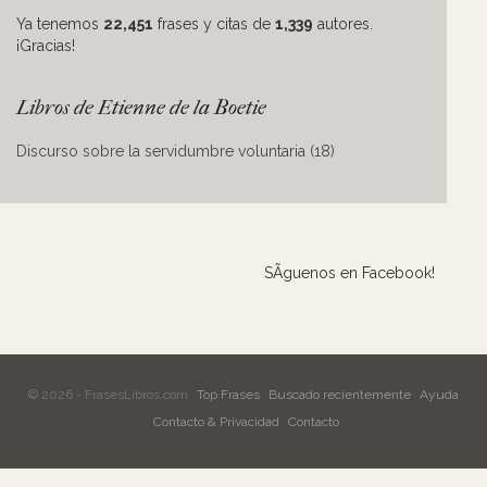
Ya tenemos
22,451
frases y citas de
1,339
autores.
¡Gracias!
Libros de Etienne de la Boetie
Discurso sobre la servidumbre voluntaria (18)
SÃ­guenos en Facebook!
© 2026 - FrasesLibros.com
Top Frases
Buscado recientemente
Ayuda
Contacto & Privacidad
Contacto