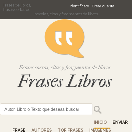
Frases de libros,
Identifícate
Crear cuenta
frases cortas de
novelas, citas y fragmentos de libros
Frases cortas, citas y fragmentos de libros
Frases Libros
INICIO
ENVIAR
FRASE
AUTORES
TOP FRASES
IMÁGENES