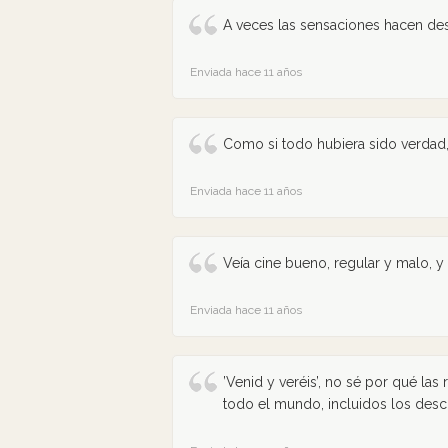
A veces las sensaciones hacen desis
Enviada hace 11 años
Como si todo hubiera sido verdad,
Enviada hace 11 años
Veía cine bueno, regular y malo, 
Enviada hace 11 años
’Venid y veréis’, no sé por qué la
todo el mundo, incluidos los des