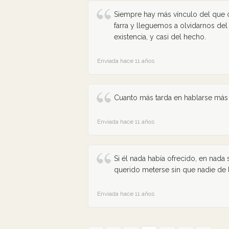
Siempre hay más vínculo del que 
farra y lleguemos a olvidarnos de
existencia, y casi del hecho.
Enviada hace 11 años
Cuanto más tarda en hablarse más 
Enviada hace 11 años
Si él nada había ofrecido, en nada
querido meterse sin que nadie de 
Enviada hace 11 años