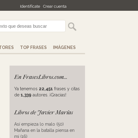
Identifícate
Crear cuenta
TORES
TOP FRASES
IMÁGENES
En FrasesLibros.com...
Ya tenemos
22,451
frases y citas
de
1,339
autores. ¡Gracias!
Libros de Javier Marías
Así empieza lo malo (50)
Mañana en la batalla piensa en
mí (16)