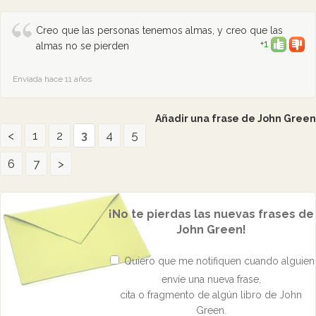
Creo que las personas tenemos almas, y creo que las
+1
almas no se pierden
Enviada hace 11 años
Añadir una frase de John Green
<
1
2
3
4
5
6
7
>
¡No te pierdas las nuevas frases de
John Green!
Quiero que me notifiquen cuando alguien
envíe una nueva frase,
cita o fragmento de algún libro de John
Green.