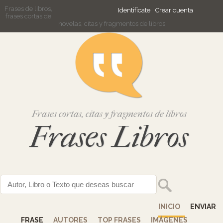
Frases de libros,
Identifícate
Crear cuenta
frases cortas de
novelas, citas y fragmentos de libros
Frases cortas, citas y fragmentos de libros
Frases Libros
INICIO
ENVIAR
FRASE
AUTORES
TOP FRASES
IMÁGENES