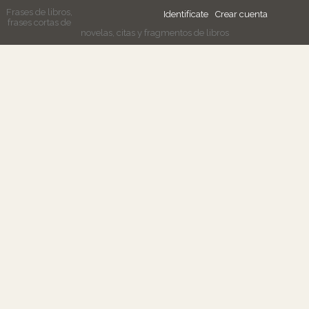
Frases de libros,
Identifícate
Crear cuenta
frases cortas de
novelas, citas y fragmentos de libros