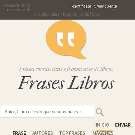
Frases de libros,
Identifícate
Crear cuenta
frases cortas de
novelas, citas y fragmentos de libros
Frases cortas, citas y fragmentos de libros
Frases Libros
INICIO
ENVIAR
FRASE
AUTORES
TOP FRASES
IMÁGENES