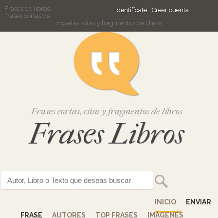
Frases de libros,
Identifícate
Crear cuenta
frases cortas de
novelas, citas y fragmentos de libros
Frases cortas, citas y fragmentos de libros
Frases Libros
INICIO
ENVIAR
FRASE
AUTORES
TOP FRASES
IMÁGENES