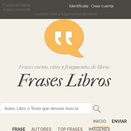
Frases de libros,
Identifícate
Crear cuenta
frases cortas de
novelas, citas y fragmentos de libros
Frases cortas, citas y fragmentos de libros
Frases Libros
INICIO
ENVIAR
FRASE
AUTORES
TOP FRASES
IMÁGENES