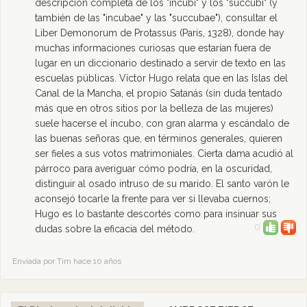
descripción completa de los "incubi" y los "succubi" (y
también de las "incubae" y las "succubae"), consultar el
Liber Demonorum de Protassus (Paris, 1328), donde hay
muchas informaciones curiosas que estarían fuera de
lugar en un diccionario destinado a servir de texto en las
escuelas públicas. Víctor Hugo relata que en las Islas del
Canal de la Mancha, el propio Satanás (sin duda tentado
más que en otros sitios por la belleza de las mujeres)
suele hacerse el íncubo, con gran alarma y escándalo de
las buenas señoras que, en términos generales, quieren
ser fieles a sus votos matrimoniales. Cierta dama acudió al
párroco para averiguar cómo podría, en la oscuridad,
distinguir al osado intruso de su marido. El santo varón le
aconsejó tocarle la frente para ver si llevaba cuernos;
Hugo es lo bastante descortés como para insinuar sus
0
dudas sobre la eficacia del método.
Enviada por Tim hace 10 años