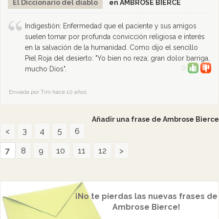
El Diccionario del diablo
en AMBROSE BIERCE
Indigestión: Enfermedad que el paciente y sus amigos
suelen tomar por profunda convicción religiosa e interés
en la salvación de la humanidad. Como dijo el sencillo
Piel Roja del desierto: "Yo bien no reza; gran dolor barriga,
0
mucho Dios".
Enviada por Tim hace 10 años
Añadir una frase de Ambrose Bierce
<
3
4
5
6
7
8
9
10
11
12
>
¡No te pierdas las nuevas frases de
Ambrose Bierce!