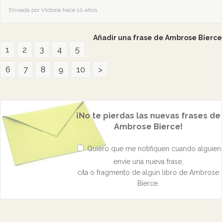
Enviada por Victoria hace 10 años
Añadir una frase de Ambrose Bierce
1
2
3
4
5
6
7
8
9
10
>
¡No te pierdas las nuevas frases de
Ambrose Bierce!
Quiero que me notifiquen cuando alguien
envíe una nueva frase,
cita o fragmento de algún libro de Ambrose
Bierce.