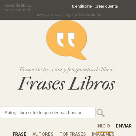
Frases de libros,
Identifícate
Crear cuenta
frases cortas de
novelas, citas y fragmentos de libros
Frases cortas, citas y fragmentos de libros
Frases Libros
INICIO
ENVIAR
FRASE
AUTORES
TOP FRASES
IMÁGENES