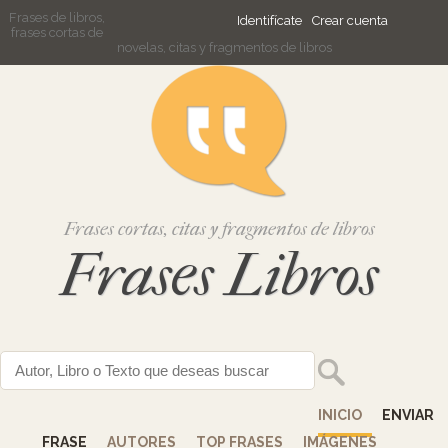
Frases de libros,
Identifícate
Crear cuenta
frases cortas de
novelas, citas y fragmentos de libros
Frases cortas, citas y fragmentos de libros
Frases Libros
INICIO
ENVIAR
FRASE
AUTORES
TOP FRASES
IMÁGENES