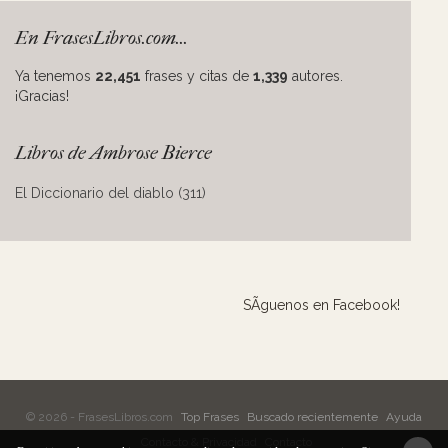
En FrasesLibros.com...
Ya tenemos
22,451
frases y citas de
1,339
autores.
¡Gracias!
Libros de Ambrose Bierce
El Diccionario del diablo (311)
SÃ­guenos en Facebook!
© 2026 - FrasesLibros.com
Top Frases
Buscado recientemente
Ayuda
Contacto & Privacidad
Contacto