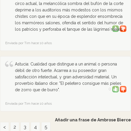
circo actual, la melancólica sombra del bufón de la corte
deprime a los auditorios más modestos con los mismos
chistes con que en su época de esplendor ensombrecía
los marmóreos salones, ofendía el sentido del humor de
0
los patricios y perforaba el tanque de las lágrimas reales.
Enviada por Tim hace 10 años
Astucia: Cualidad que distingue a un animal o persona
débil de otro fuerte. Acarrea a su poseedor gran
satisfacción intelectual, y gran adversidad material. Un
proverbio italiano dice: "EI peletero consigue más pieles
0
de zorro que de burro".
Enviada por Tim hace 10 años
Añadir una frase de Ambrose Bierce
<
2
3
4
5