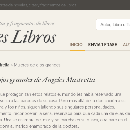
cortas de novelas, citas y fragmentos de libros
tas y fragmentos de libros
s Libros
INICIO
ENVIAR FRASE
AU
retta
> Mujeres de ojos grandes
 ojos grandes de Angeles Mastretta
que protagonizan estos relatos el mundo les había reservado una
nscrita a las paredes de su casa. Pero más allá de la dedicación a su
na y los niños, siguen latiendo sus singulares personalidades.
ento, reconocerán la señal reservada para que cada una de ellas dé
da. Una se enamora del mar y se marcha en su busca, otra pare en el
ndona al marido enamorado de la doctora…