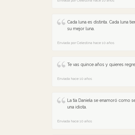
Enviada por Celestina hace 10 años
Cada luna es distinta. Cada luna ti
su mejor luna.
Enviada por Celestina hace 10 años
Te vas quince años y quieres regr
Enviada hace 10 años
La tía Daniela se enamoró como s
una idiota.
Enviada hace 10 años