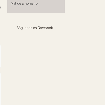
Mal de amores (1)
s
SÃ­guenos en Facebook!