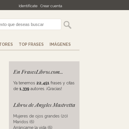
Identifícate
Crear cuenta
TORES
TOP FRASES
IMÁGENES
En FrasesLibros.com...
Ya tenemos
22,451
frases y citas
de
1,339
autores. ¡Gracias!
Libros de Angeles Mastretta
Mujeres de ojos grandes (20)
Maridos (6)
Arráncame la vida (6)