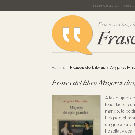
Frases de libros, frases 
Frases cortas, ci
Frase
Estás en:
Frases de Libros
>
Angeles Mast
Frases del libro Mujeres de
A las mujeres 
felicidad circu
marido, la coci
Llegado el mom
un giro a su vi
hospital y aba