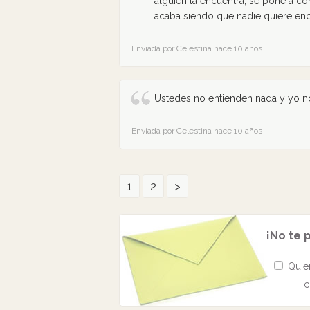
alguien la encuentra, se pone a co
acaba siendo que nadie quiere enc
Enviada por Celestina hace 10 años
Ustedes no entienden nada y yo no
Enviada por Celestina hace 10 años
1
2
>
¡No te 
Quier
c