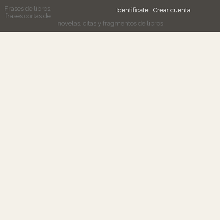
Frases de libros,
Identifícate
Crear cuenta
frases cortas de
novelas, citas y fragmentos de libros