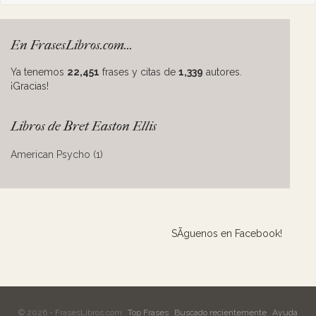
En FrasesLibros.com...
Ya tenemos
22,451
frases y citas de
1,339
autores.
¡Gracias!
Libros de Bret Easton Ellis
American Psycho (1)
SÃ­guenos en Facebook!
© 2026 - FrasesLibros.com
Top Frases
Buscado recientemente
Ayuda