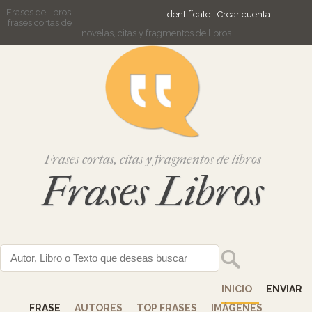
Frases de libros,
Identifícate
Crear cuenta
frases cortas de
novelas, citas y fragmentos de libros
Frases cortas, citas y fragmentos de libros
Frases Libros
INICIO
ENVIAR
FRASE
AUTORES
TOP FRASES
IMÁGENES