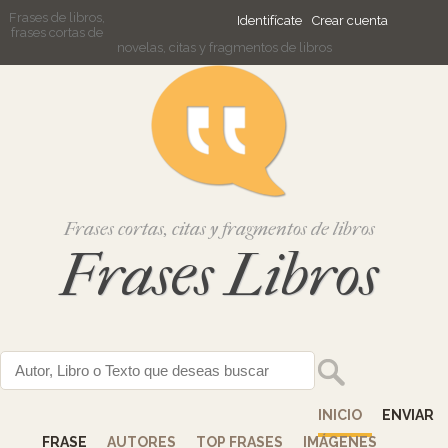
Frases de libros,
Identifícate
Crear cuenta
frases cortas de
novelas, citas y fragmentos de libros
Frases cortas, citas y fragmentos de libros
Frases Libros
INICIO
ENVIAR
FRASE
AUTORES
TOP FRASES
IMÁGENES