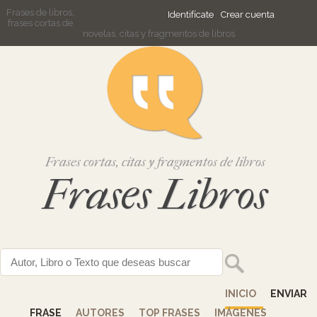
Frases de libros,
Identifícate
Crear cuenta
frases cortas de
novelas, citas y fragmentos de libros
Frases cortas, citas y fragmentos de libros
Frases Libros
INICIO
ENVIAR
FRASE
AUTORES
TOP FRASES
IMÁGENES