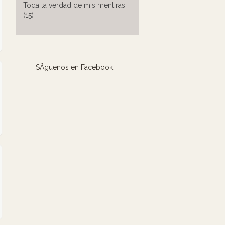
Toda la verdad de mis mentiras
(15)
SÃ­guenos en Facebook!