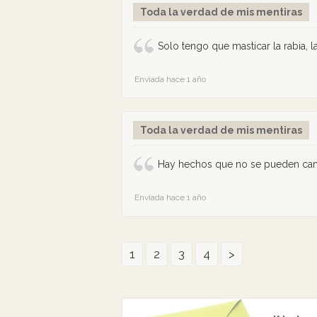
Toda la verdad de mis mentiras
Solo tengo que masticar la rabia, l
Enviada hace 1 año
Toda la verdad de mis mentiras
Hay hechos que no se pueden cam
Enviada hace 1 año
1
2
3
4
>