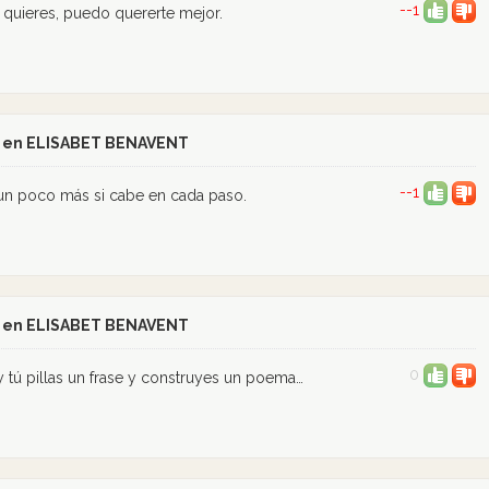
--1
 quieres, puedo quererte mejor.
en ELISABET BENAVENT
--1
un poco más si cabe en cada paso.
en ELISABET BENAVENT
0
 y tú pillas un frase y construyes un poema…