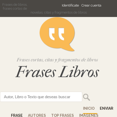
Frases de libros,
Identifícate
Crear cuenta
frases cortas de
novelas, citas y fragmentos de libros
Frases cortas, citas y fragmentos de libros
Frases Libros
INICIO
ENVIAR
FRASE
AUTORES
TOP FRASES
IMÁGENES