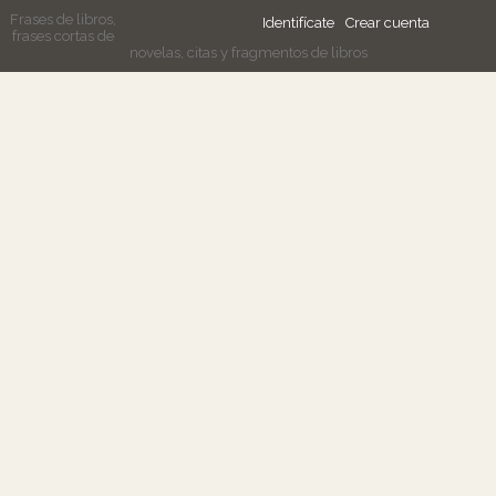
Frases de libros,
Identifícate
Crear cuenta
frases cortas de
novelas, citas y fragmentos de libros