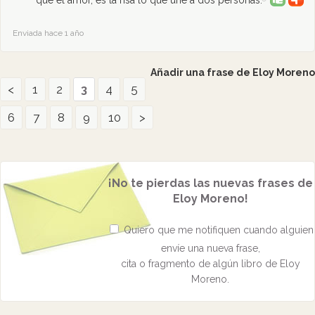
que el amor, es la risa lo que une a dos personas.
Enviada hace 1 año
Añadir una frase de Eloy Moreno
<
1
2
3
4
5
6
7
8
9
10
>
¡No te pierdas las nuevas frases de
Eloy Moreno!
Quiero que me notifiquen cuando alguien
envíe una nueva frase,
cita o fragmento de algún libro de Eloy
Moreno.