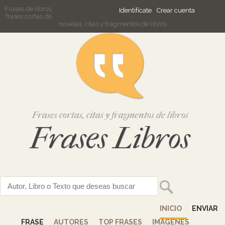
Frases de libros,
Identifícate
Crear cuenta
frases cortas de
novelas, citas y fragmentos de libros
Frases cortas, citas y fragmentos de libros
Frases Libros
INICIO
ENVIAR
FRASE
AUTORES
TOP FRASES
IMÁGENES