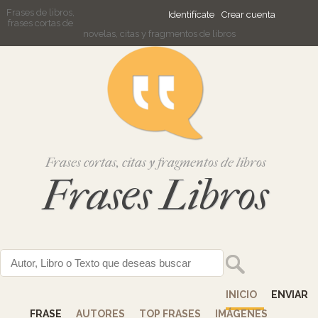
Frases de libros,
Identifícate
Crear cuenta
frases cortas de
novelas, citas y fragmentos de libros
Frases cortas, citas y fragmentos de libros
Frases Libros
INICIO
ENVIAR
FRASE
AUTORES
TOP FRASES
IMÁGENES