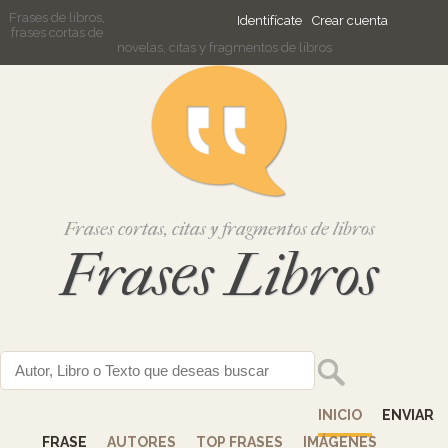
Frases de libros,
Identifícate
Crear cuenta
frases cortas de
novelas, citas y fragmentos de libros
Frases cortas, citas y fragmentos de libros
Frases Libros
INICIO
ENVIAR
FRASE
AUTORES
TOP FRASES
IMÁGENES