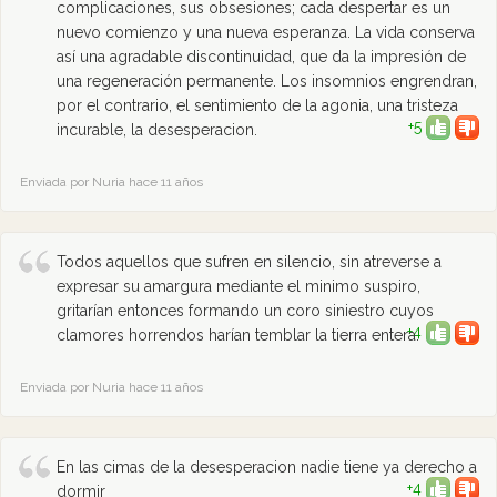
complicaciones, sus obsesiones; cada despertar es un
nuevo comienzo y una nueva esperanza. La vida conserva
así una agradable discontinuidad, que da la impresión de
una regeneración permanente. Los insomnios engrendran,
por el contrario, el sentimiento de la agonia, una tristeza
+5
incurable, la desesperacion.
Enviada por Nuria hace 11 años
Todos aquellos que sufren en silencio, sin atreverse a
expresar su amargura mediante el minimo suspiro,
gritarían entonces formando un coro siniestro cuyos
+4
clamores horrendos harían temblar la tierra entera.
Enviada por Nuria hace 11 años
En las cimas de la desesperacion nadie tiene ya derecho a
+4
dormir